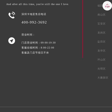
And after all this time, you're still the one I love.

福田区

深圳卡地亚售后电话
南山区
400-992-3692
宝安区
龙岗区
营业时间：

盐田区
门店营业时间：09:00-19:30
客服在线时间：8:00-22:00
龙华区
客服及门店节假日不休
坪山区
光明区
大鹏新区