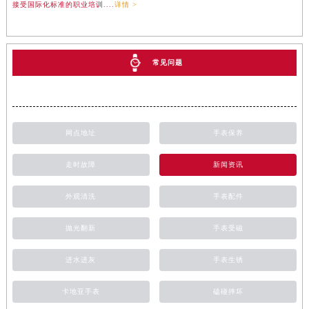
接受国际化标准的职业培训....
详情 >
常见问题
网点地址
手表保养
走时故障
新闻资讯
外观清洗
手表配件
抛光翻新
手表受磁
进水进灰
手表生锈
卡地亚手表
磕碰摔坏