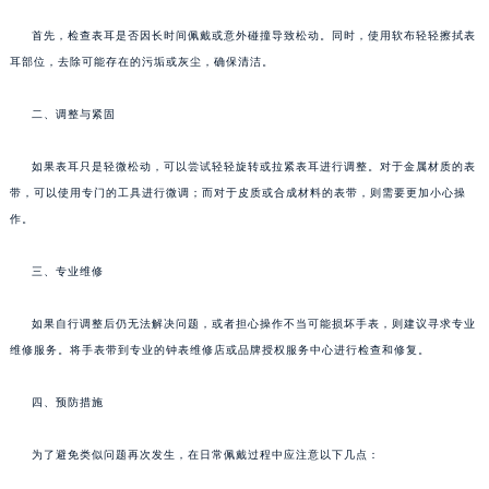
首先，检查表耳是否因长时间佩戴或意外碰撞导致松动。同时，使用软布轻轻擦拭表
耳部位，去除可能存在的污垢或灰尘，确保清洁。
二、调整与紧固
如果表耳只是轻微松动，可以尝试轻轻旋转或拉紧表耳进行调整。对于金属材质的表
带，可以使用专门的工具进行微调；而对于皮质或合成材料的表带，则需要更加小心操
作。
三、专业维修
如果自行调整后仍无法解决问题，或者担心操作不当可能损坏手表，则建议寻求专业
维修服务。将手表带到专业的钟表维修店或品牌授权服务中心进行检查和修复。
四、预防措施
为了避免类似问题再次发生，在日常佩戴过程中应注意以下几点：