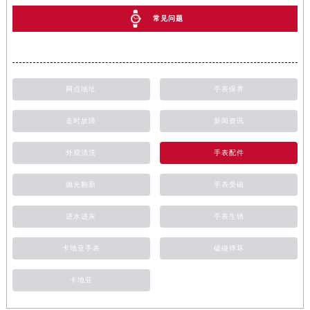
常见问题
网点地址
手表保养
走时故障
新闻资讯
外观清洗
手表配件
抛光翻新
手表受磁
进水进灰
手表生锈
卡地亚手表
磕碰摔坏
卡地亚