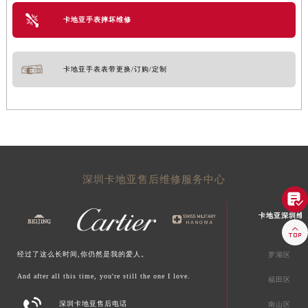
卡地亚手表摔坏维修
卡地亚手表表带更换/订购/定制
深圳卡地亚售后维修服务中心

卡地亚深圳维

经过了这么长时间,你仍然是我的爱人。
罗湖区
And after all this time, you're still the one I love.
福田区

深圳卡地亚售后电话
南山区