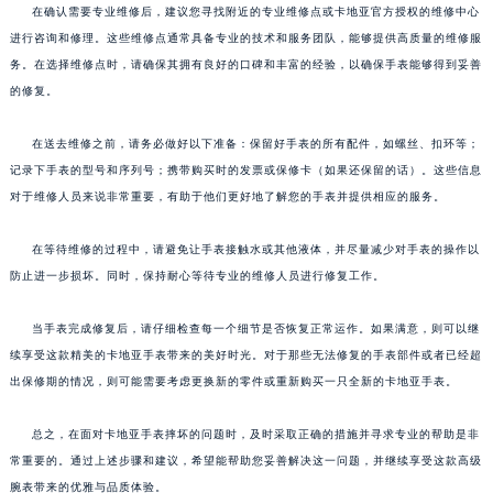
在确认需要专业维修后，建议您寻找附近的专业维修点或卡地亚官方授权的维修中心
进行咨询和修理。这些维修点通常具备专业的技术和服务团队，能够提供高质量的维修服
务。在选择维修点时，请确保其拥有良好的口碑和丰富的经验，以确保手表能够得到妥善
的修复。
在送去维修之前，请务必做好以下准备：保留好手表的所有配件，如螺丝、扣环等；
记录下手表的型号和序列号；携带购买时的发票或保修卡（如果还保留的话）。这些信息
对于维修人员来说非常重要，有助于他们更好地了解您的手表并提供相应的服务。
在等待维修的过程中，请避免让手表接触水或其他液体，并尽量减少对手表的操作以
防止进一步损坏。同时，保持耐心等待专业的维修人员进行修复工作。
当手表完成修复后，请仔细检查每一个细节是否恢复正常运作。如果满意，则可以继
续享受这款精美的卡地亚手表带来的美好时光。对于那些无法修复的手表部件或者已经超
出保修期的情况，则可能需要考虑更换新的零件或重新购买一只全新的卡地亚手表。
总之，在面对卡地亚手表摔坏的问题时，及时采取正确的措施并寻求专业的帮助是非
常重要的。通过上述步骤和建议，希望能帮助您妥善解决这一问题，并继续享受这款高级
腕表带来的优雅与品质体验。