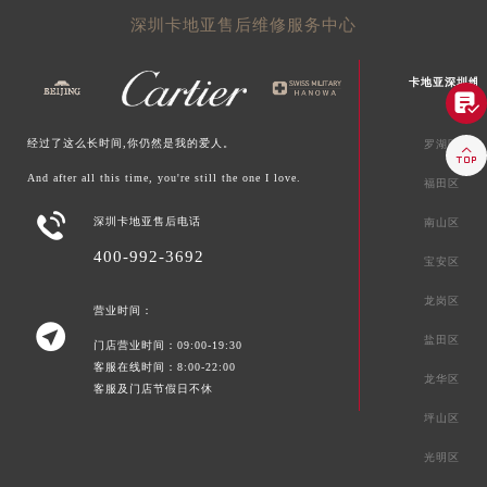
深圳卡地亚售后维修服务中心
卡地亚深圳维

经过了这么长时间,你仍然是我的爱人。
罗湖区

And after all this time, you're still the one I love.
福田区

深圳卡地亚售后电话
南山区
400-992-3692
宝安区
龙岗区
营业时间：

盐田区
门店营业时间：09:00-19:30
客服在线时间：8:00-22:00
龙华区
客服及门店节假日不休
坪山区
光明区