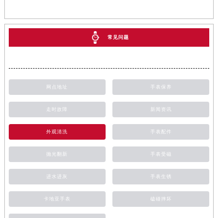
常见问题
网点地址
手表保养
走时故障
新闻资讯
外观清洗
手表配件
抛光翻新
手表受磁
进水进灰
手表生锈
卡地亚手表
磕碰摔坏