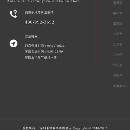
And after all this time, you're still the one I love.
福田区

深圳卡地亚售后电话
南山区
400-992-3692
宝安区
龙岗区
营业时间：

盐田区
门店营业时间：09:00-19:30
客服在线时间：8:00-22:00
龙华区
客服及门店节假日不休
坪山区
光明区
大鹏新区
版权所有：
深圳卡地亚手表维修点
Copyright © 2018-2032