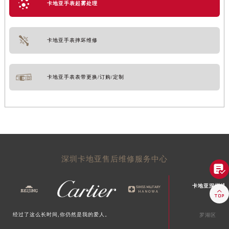
卡地亚手表起雾处理
卡地亚手表摔坏维修
卡地亚手表表带更换/订购/定制
深圳卡地亚售后维修服务中心

卡地亚深圳维

经过了这么长时间,你仍然是我的爱人。
罗湖区