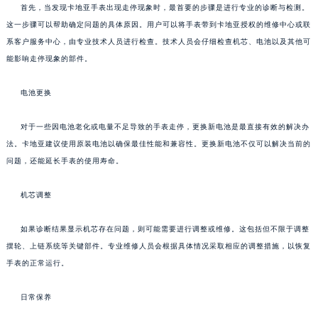
首先，当发现卡地亚手表出现走停现象时，最首要的步骤是进行专业的诊断与检测。
这一步骤可以帮助确定问题的具体原因。用户可以将手表带到卡地亚授权的维修中心或联
系客户服务中心，由专业技术人员进行检查。技术人员会仔细检查机芯、电池以及其他可
能影响走停现象的部件。
电池更换
对于一些因电池老化或电量不足导致的手表走停，更换新电池是最直接有效的解决办
法。卡地亚建议使用原装电池以确保最佳性能和兼容性。更换新电池不仅可以解决当前的
问题，还能延长手表的使用寿命。
机芯调整
如果诊断结果显示机芯存在问题，则可能需要进行调整或维修。这包括但不限于调整
摆轮、上链系统等关键部件。专业维修人员会根据具体情况采取相应的调整措施，以恢复
手表的正常运行。
日常保养